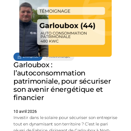
projet
solaire
?
Entreprise
Photovoltaïque
Garloubox :
l’autoconsommation
patrimoniale, pour sécuriser
son avenir énergétique et
financier
10 avril 2026
Investir dans le solaire pour sécuriser son entreprise
tout en dynamisant son territoire ? C’est le pari
réussi de Fabrice, dirigeant de Garloubox à Nort-