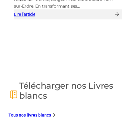
sur-Erdre. En transformant ses…
Lire l’article
:
Garloubox
:
l’autoconsommation
patrimoniale,
pour
sécuriser
son
avenir
énergétique
et
financier
Télécharger nos Livres
blancs
Tous nos livres blancs