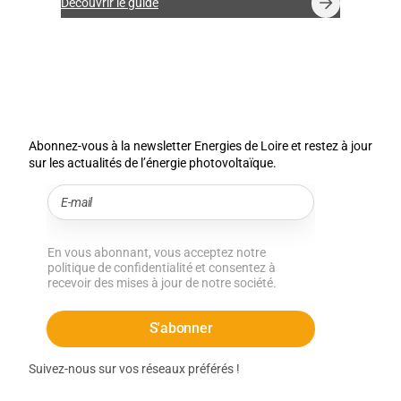
Découvrir le guide
:
L
e
g
u
i
d
Abonnez-vous à la newsletter Energies de Loire et restez à jour
e
sur les actualités de l’énergie photovoltaïque.
d
u
p
h
o
t
En vous abonnant, vous acceptez notre
o
politique de confidentialité et consentez à
v
recevoir des mises à jour de notre société.
o
l
S'abonner
t
a
ï
Suivez-nous sur vos réseaux préférés !
q
u