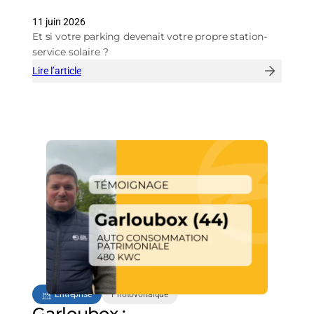
11 juin 2026
Et si votre parking devenait votre propre station-
service solaire ?
Lire l’article
:
Votre
parking
peut
faire
beaucoup
plus
qu’accueillir
des
voitures
!
Entreprise
Photovoltaïque
Garloubox :