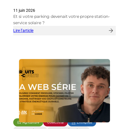
11 juin 2026
Et si votre parking devenait votre propre station-
service solaire ?
Lire l’article
:
Votre
parking
peut
faire
beaucoup
plus
qu’accueillir
des
voitures
!
Agriculture
Collectivité
Entreprise