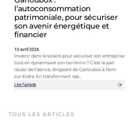
l’autoconsommation
patrimoniale, pour sécuriser
son avenir énergétique et
financier
10 avril 2026
Investir dans le solaire pour sécuriser son entreprise
tout en dynamisant son territoire ? C’est le pari
réussi de Fabrice, dirigeant de Garloubox à Nort-
sur-Erdre. En transformant ses…
Lire l’article
:
Garloubox
:
l’autoconsommation
patrimoniale,
TOUS LES ARTICLES
pour
sécuriser
son
avenir