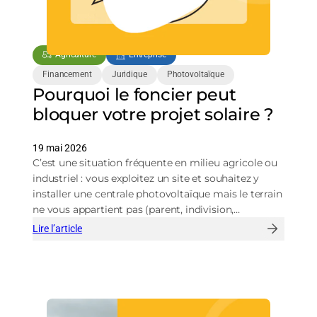
Agriculture
Entreprise
Financement
Juridique
Photovoltaïque
Pourquoi le foncier peut
bloquer votre projet solaire ?
19 mai 2026
C’est une situation fréquente en milieu agricole ou
industriel : vous exploitez un site et souhaitez y
installer une centrale photovoltaïque mais le terrain
ne vous appartient pas (parent, indivision,…
Lire l’article
:
Pourquoi
le
foncier
peut
bloquer
votre