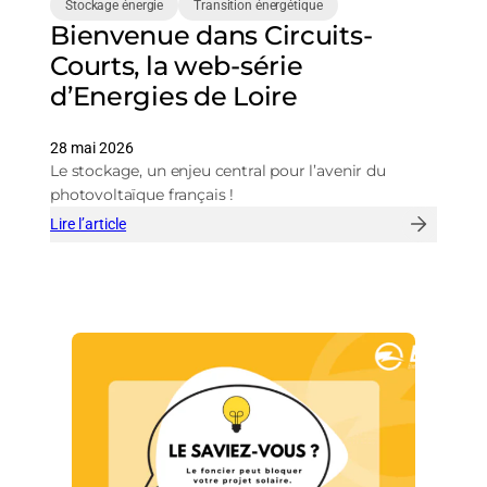
Stockage énergie
Transition énergétique
Bienvenue dans Circuits-
Courts, la web-série
d’Energies de Loire
28 mai 2026
Le stockage, un enjeu central pour l’avenir du
photovoltaïque français !
Lire l’article
:
Bienvenue
dans
Circuits-
Courts,
la
web-
série
d’Energies
de
Loire