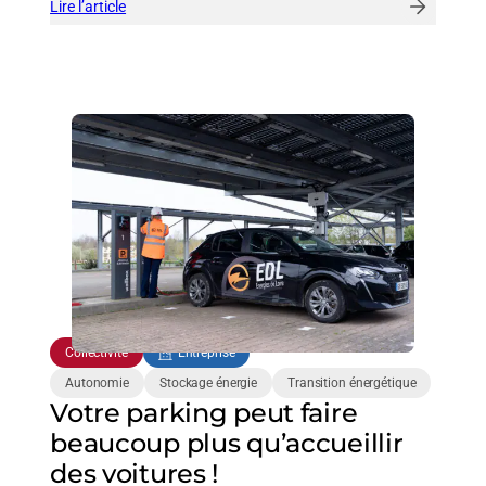
Lire l’article
:
Le
stockage,
un
enjeu
central
pour
l’avenir
du
photovoltaïque
français
!
Collectivité
Entreprise
Autonomie
Stockage énergie
Transition énergétique
Votre parking peut faire
beaucoup plus qu’accueillir
des voitures !